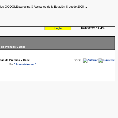
ios GOOGLE patrocina © Accitanos de la Estación ® desde 2008 ...
07/08/2026 14:43h
Login
a de Premios y Baile
rega de Premios y Baile
[13/21]
* Administrador *
Por