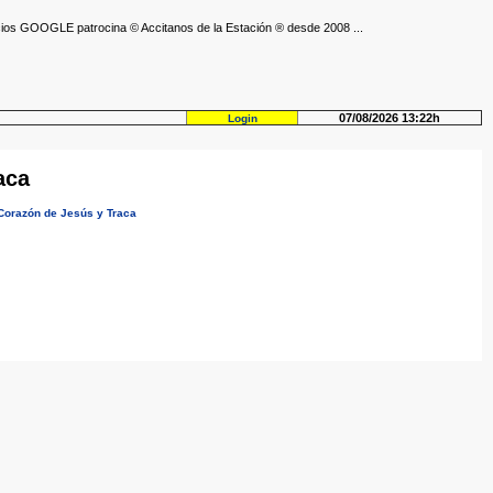
ios GOOGLE patrocina © Accitanos de la Estación ® desde 2008 ...
07/08/2026 13:22h
Login
aca
 Corazón de Jesús y Traca