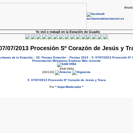
Anunc
Yo viví o trabajé en la Estación de Guadix
 07/07/2013 Procesión Sº Corazón de Jesús y Tr
ccitanos de la Estación
::
02. Fiestas Estación
::
Fiestas 2013
::
5. 07/07/2013 Procesión Sº
Presentación
Miniaturas
Explorar
Más reciente
SAM 0984
[26/124]
5. 07/07/2013 Procesión Sº Corazón de Jesús y Traca
Por
* SuperModerador *