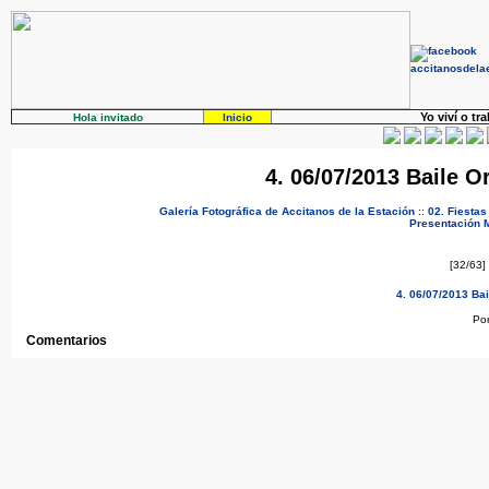
Yo viví o tr
Hola invitado
Inicio
4. 06/07/2013 Baile O
Galería Fotográfica de Accitanos de la Estación
::
02. Fiestas
Presentación
[32/63]
4. 06/07/2013 Bai
Po
Comentarios