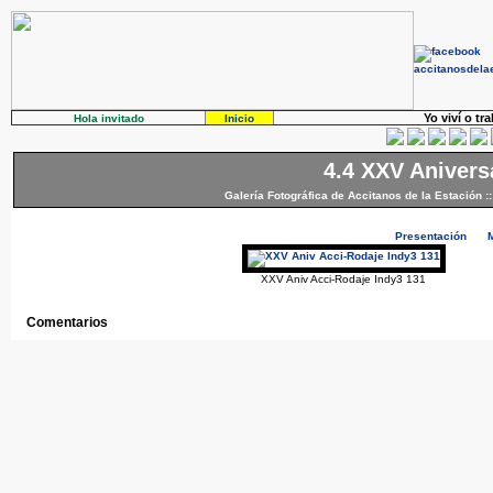
Yo viví o tr
Hola invitado
Inicio
4.4 XXV Anivers
Galería Fotográfica de Accitanos de la Estación
:
Presentación
XXV Aniv Acci-Rodaje Indy3 131
Comentarios