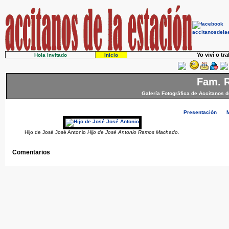
Yo viví o tr
Hola invitado
Inicio
Fam. 
Galería Fotográfica de Accitanos d
Presentación
Hijo de José José Antonio
Hijo de José Antonio Ramos Machado.
Comentarios