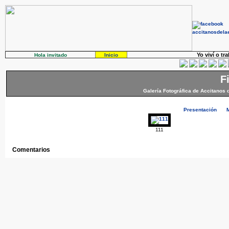
Yo viví o tr
Hola invitado
Inicio
F
Galería Fotográfica de Accitanos 
Presentación
111
Comentarios