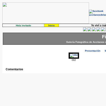
Yo viví o tr
Hola invitado
Inicio
F
Galería Fotográfica de Accitanos 
Presentación
092
Comentarios