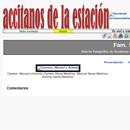
Yo viví o tr
Hola invitado
Inicio
Fam. 
Galería Fotográfica de Accitanos 
Presentación
Carmen, Manuel y Antonio
Carmen Sierra Martínez, Manuel Sierra Martínez,
Antonio Sierra Martínez.
Comentarios