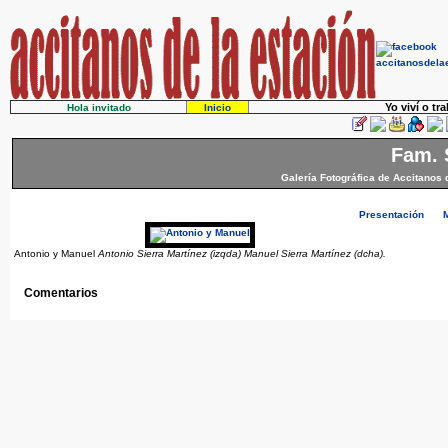
Yo viví o tr
Hola invitado
Inicio
Fam. 
Galería Fotográfica de Accitanos 
Presentación
Antonio y Manuel
Antonio Sierra Martínez (izqda) Manuel Sierra Martínez (dcha).
Comentarios