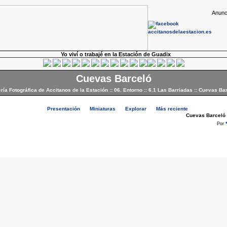
Anunc
Yo viví o trabajé en la Estación de Guadix
Cuevas Barceló
ría Fotográfica de Accitanos de la Estación
::
06. Entorno
::
6.1 Las Barriadas
::
Cuevas Bar
Presentación
Miniaturas
Explorar
Más reciente
Cuevas Barceló
Por