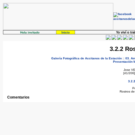
Yo viví o tr
Hola invitado
Inicio
3.2.2 Ro
Galería Fotográfica de Accitanos de la Estación
::
03. Am
Presentación
Jose
VE
[41/206
3.2.
P
Rostros de 
Comentarios