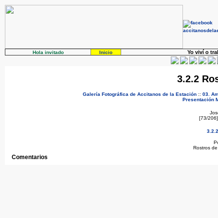
Yo viví o tr
Hola invitado
Inicio
3.2.2 Ro
Galería Fotográfica de Accitanos de la Estación
::
03. Am
Presentación
Jo
[73/206
3.2.
P
Rostros de 
Comentarios