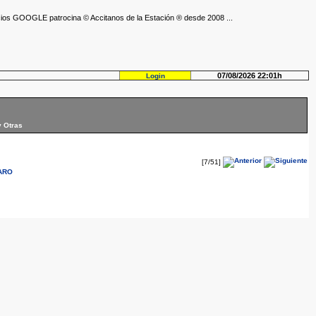
ios GOOGLE patrocina © Accitanos de la Estación ® desde 2008 ...
07/08/2026 22:01h
Login
y Otras
[7/51]
ARO