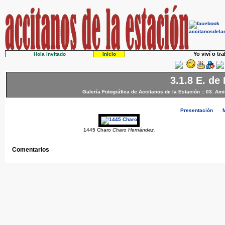
Yo viví o tr
Hola invitado
Inicio
3.1.8 E. de
Galería Fotográfica de Accitanos de la Estación
::
03. Ami
Presentación
1445 Charo
Charo Hernández.
Comentarios