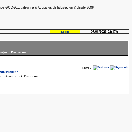
ios GOOGLE patrocina © Accitanos de la Estación ® desde 2008 ...
07/08/2026 02:37h
Login
arejas I_Encuentro
[30/30]
ministrador *
os asistentes al I_Encuentro