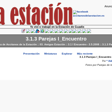
Anunc
Yo viví o trabajé en la Estación de Guadix
3.1.3 Parejas I_Encuentro
ca de Accitanos de la Estación
::
03. Amigos Estación
::
3.1 I Encuentro - 3.5.2008
::
3.1.3 P
Presentación
Miniaturas
Explorar
Más reciente
3.1.3 Parejas I_Encuentro
* Ad
Por
Fotos por Parejas de l