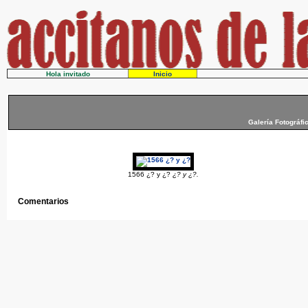
Hola invitado
Inicio
Galería Fotográfi
1566 ¿? y ¿?
¿? y ¿?.
Comentarios