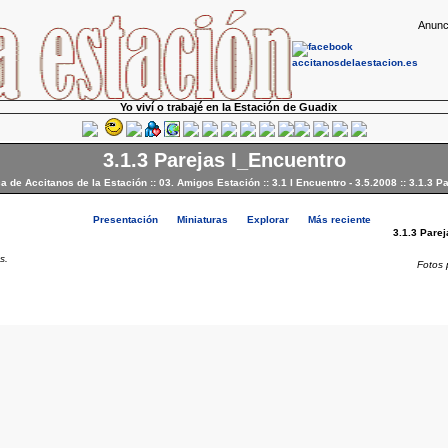
Anunc
Yo viví o trabajé en la Estación de Guadix
3.1.3 Parejas I_Encuentro
ca de Accitanos de la Estación
::
03. Amigos Estación
::
3.1 I Encuentro - 3.5.2008
::
3.1.3 P
Presentación
Miniaturas
Explorar
Más reciente
3.1.3 Pare
s.
Fotos 