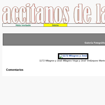
Hola invitado
Inicio
Galería Fotográfi
1172 Milagros y José
Milagros Vega y José Velázquez Marto
Comentarios