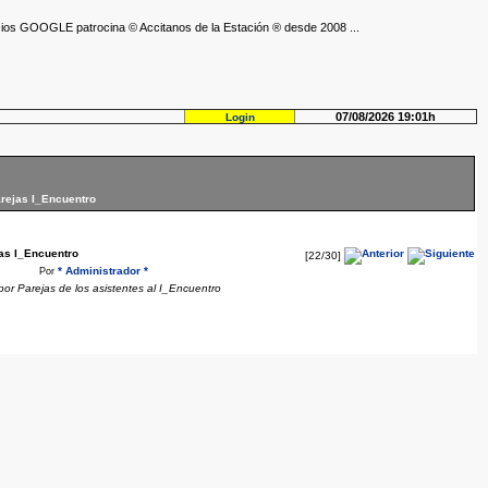
ios GOOGLE patrocina © Accitanos de la Estación ® desde 2008 ...
07/08/2026 19:01h
Login
arejas I_Encuentro
jas I_Encuentro
[22/30]
* Administrador *
Por
por Parejas de los asistentes al I_Encuentro