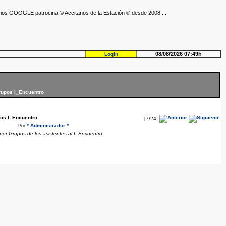
ios GOOGLE patrocina © Accitanos de la Estación ® desde 2008 ...
08/08/2026 07:49h
Login
rupos I_Encuentro
pos I_Encuentro
[7/24]
* Administrador *
Por
por Grupos de los asistentes al I_Encuentro