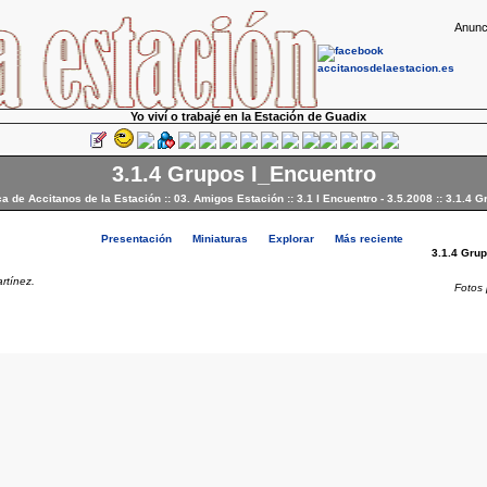
Anunc
Yo viví o trabajé en la Estación de Guadix
3.1.4 Grupos I_Encuentro
ca de Accitanos de la Estación
::
03. Amigos Estación
::
3.1 I Encuentro - 3.5.2008
::
3.1.4 G
Presentación
Miniaturas
Explorar
Más reciente
3.1.4 Gru
rtínez.
Fotos 