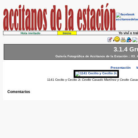
Yo viví o tr
Hola invitado
Inicio
3.1.4 G
Galería Fotográfica de Accitanos de la Estación
::
03. 
Presentación
1141 Cecilio y Cecilio Jr.
Cecilio Casado Martínez y Cecilio Casa
Comentarios