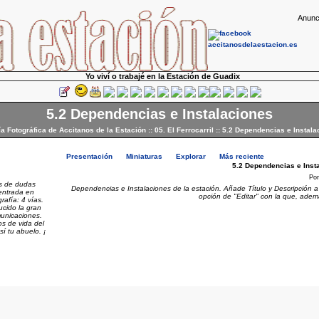
Anunc
Yo viví o trabajé en la Estación de Guadix
5.2 Dependencias e Instalaciones
ía Fotográfica de Accitanos de la Estación
::
05. El Ferrocarril
::
5.2 Dependencias e Instala
Presentación
Miniaturas
Explorar
Más reciente
5.2 Dependencias e Inst
Po
os de dudas
Dependencias e Instalaciones de la estación. Añade Título y Descripción a 
 entrada en
opción de "Editar" con la que, adem
rafía: 4 vías.
ucido la gran
municaciones.
s de vida del
í tu abuelo. ¡