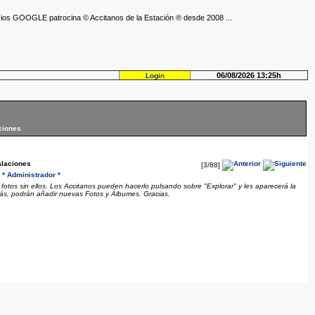
ios GOOGLE patrocina © Accitanos de la Estación ® desde 2008 ...
06/08/2026 13:25h
Login
ciones
alaciones
[3/88]
* Administrador *
r
fotos sin ellos. Los Accitanos pueden hacerlo pulsando sobre "Explorar" y les aparecerá la
ás, podrán añadir nuevas Fotos y Álbumes. Gracias.