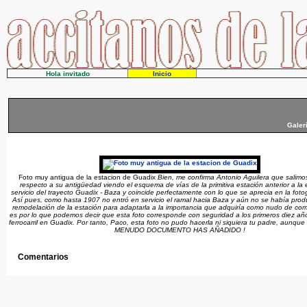
Hola invitado
Inicio
Galer
Foto muy antigua de la estacion de Guadix
Bien, me confirma Antonio Aguilera que salim
respecto a su antigüedad viendo el esquema de vías de la primitiva estación anterior a la
servicio del trayecto Guadix - Baza y coincide perfectamente con lo que se aprecia en la fotog
Así pues, como hasta 1907 no entró en servicio el ramal hacia Baza y aún no se había prod
remodelación de la estación para adaptarla a la importancia que adquiría como nudo de co
es por lo que podemos decir que esta foto corresponde con seguridad a los primeros diez año
ferrocarril en Guadix. Por tanto, Paco, esta foto no pudo hacerla ni siquiera tu padre, aunque s
MENUDO DOCUMENTO HAS AÑADIDO !
Comentarios